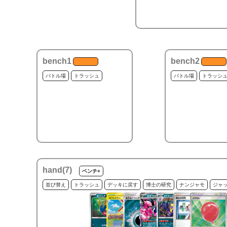
bench1
bench2
バトル場
トラッシュ
バトル場
トラッシ
hand(
7
)
ベンチ+
並び替え
トラッシュ
デッキに戻す
博士の研究
ナンジャモ
ジャ