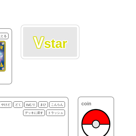
V
枚とる
star
coin
やけど
どく
ねむり
まひ
こんらん
デッキに戻す
トラッシュ