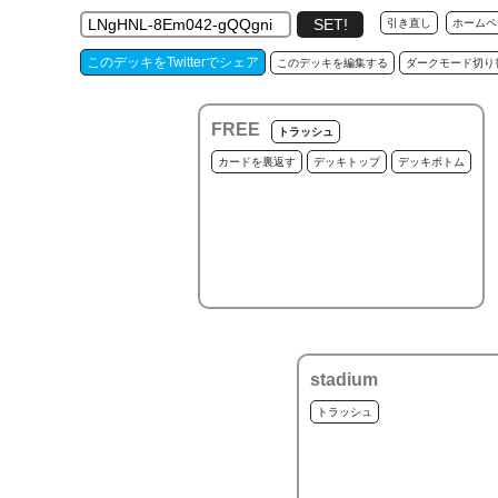
引き直し
ホームペ
このデッキをTwitterでシェア
このデッキを編集する
ダークモード切り
FREE
トラッシュ
カードを裏返す
デッキトップ
デッキボトム
stadium
トラッシュ