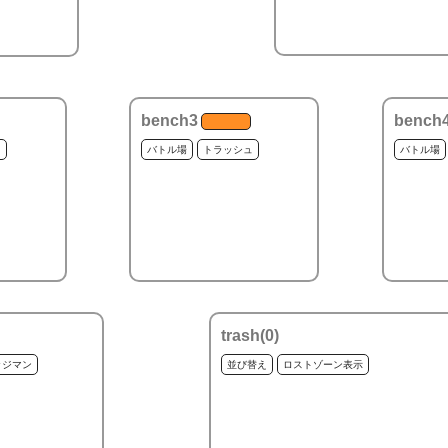
bench3
bench
ュ
バトル場
トラッシュ
バトル場
trash(
0
)
ッジマン
並び替え
ロストゾーン表示