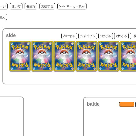
ージ
使い方
要望等
支援する
Vstarマーカー表示
替え
side
表にする
シャッフル
1枚とる
2枚とる
3
battle