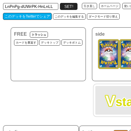
引き直し
ホームページ
使い
このデッキをTwitterでシェア
このデッキを編集する
ダークモード切り替え
FREE
side
トラッシュ
カードを裏返す
デッキトップ
デッキボトム
V
st