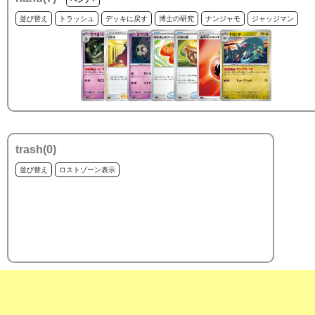
並び替え
トラッシュ
デッキに戻す
博士の研究
ナンジャモ
ジャッジマン
trash(
0
)
並び替え
ロストゾーン表示