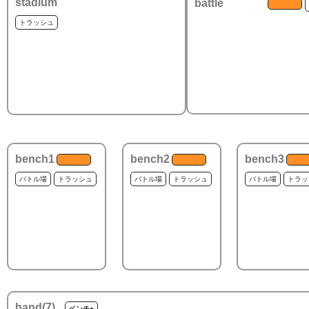
stadium
battle
トラッシュ
bench1
bench2
bench3
バトル場
トラッシュ
バトル場
トラッシュ
バトル場
トラッ
hand(
7
)
ベンチ+