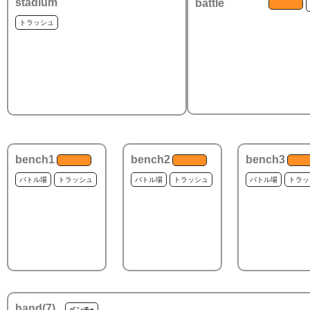
stadium
battle
トラッシュ
bench1
bench2
bench3
バトル場
トラッシュ
バトル場
トラッシュ
バトル場
トラッ
hand(
7
)
ベンチ+