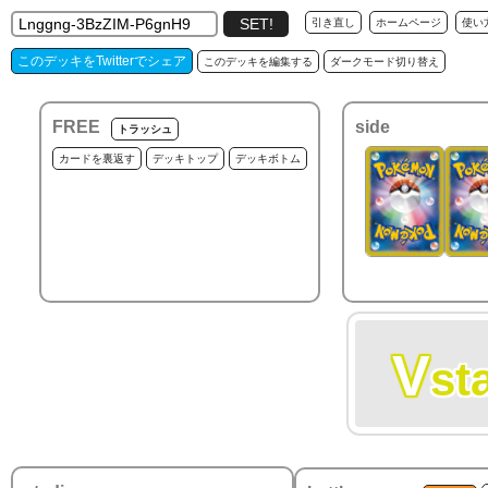
引き直し
ホームページ
使い
このデッキをTwitterでシェア
このデッキを編集する
ダークモード切り替え
FREE
side
トラッシュ
カードを裏返す
デッキトップ
デッキボトム
V
st