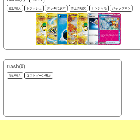
並び替え
トラッシュ
デッキに戻す
博士の研究
ナンジャモ
ジャッジマン
trash(
0
)
並び替え
ロストゾーン表示