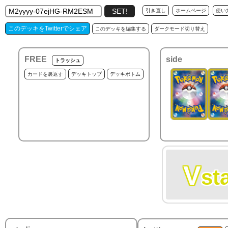
引き直し
ホームページ
使い
このデッキをTwitterでシェア
このデッキを編集する
ダークモード切り替え
FREE
side
トラッシュ
カードを裏返す
デッキトップ
デッキボトム
V
st