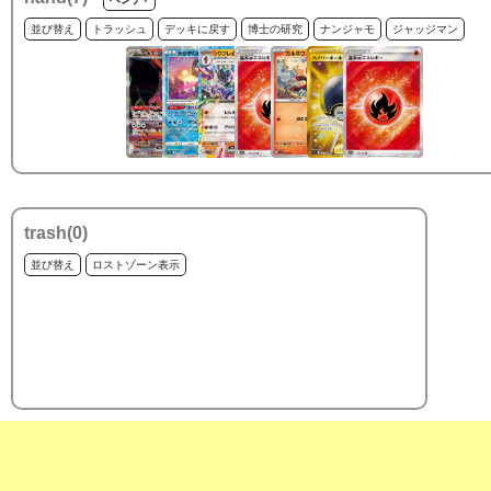
並び替え
トラッシュ
デッキに戻す
博士の研究
ナンジャモ
ジャッジマン
trash(
0
)
並び替え
ロストゾーン表示