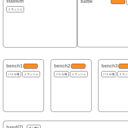
stadium
battle
トラッシュ
bench1
bench2
bench3
バトル場
トラッシュ
バトル場
トラッシュ
バトル場
トラッ
hand(
7
)
ベンチ+