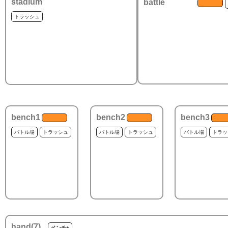
stadium
battle
トラッシュ
bench1
bench2
bench3
バトル場
トラッシュ
バトル場
トラッシュ
バトル場
トラッ
hand(
7
)
ベンチ+