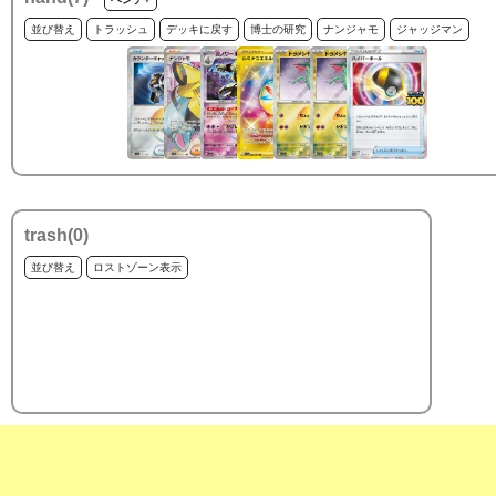
並び替え
トラッシュ
デッキに戻す
博士の研究
ナンジャモ
ジャッジマン
trash(
0
)
並び替え
ロストゾーン表示