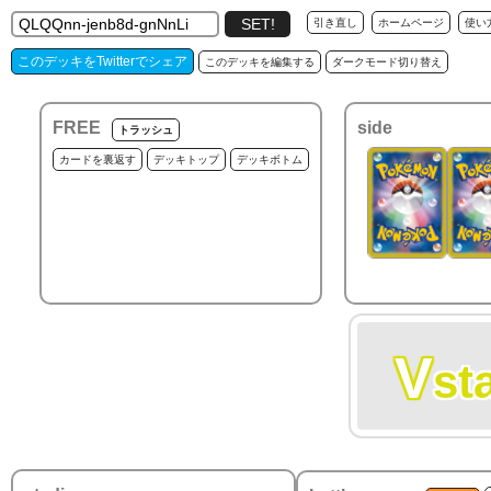
引き直し
ホームページ
使い
このデッキをTwitterでシェア
このデッキを編集する
ダークモード切り替え
FREE
side
トラッシュ
カードを裏返す
デッキトップ
デッキボトム
V
st