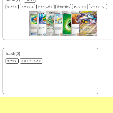
並び替え
トラッシュ
デッキに戻す
博士の研究
ナンジャモ
ジャッジマン
trash(
0
)
並び替え
ロストゾーン表示