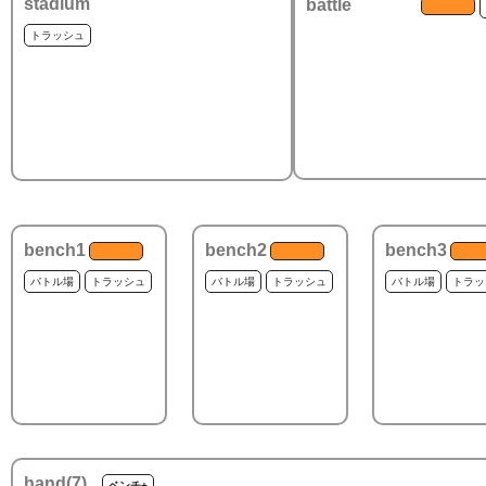
stadium
battle
トラッシュ
bench1
bench2
bench3
バトル場
トラッシュ
バトル場
トラッシュ
バトル場
トラッ
hand(
7
)
ベンチ+