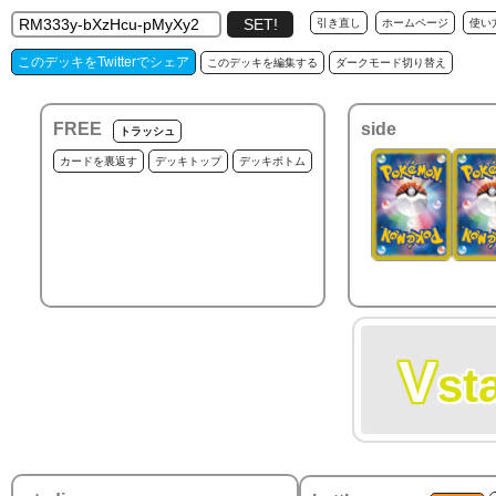
引き直し
ホームページ
使い
このデッキをTwitterでシェア
このデッキを編集する
ダークモード切り替え
FREE
side
トラッシュ
カードを裏返す
デッキトップ
デッキボトム
V
st