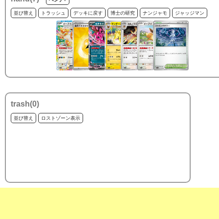
並び替え
トラッシュ
デッキに戻す
博士の研究
ナンジャモ
ジャッジマン
trash(
0
)
並び替え
ロストゾーン表示