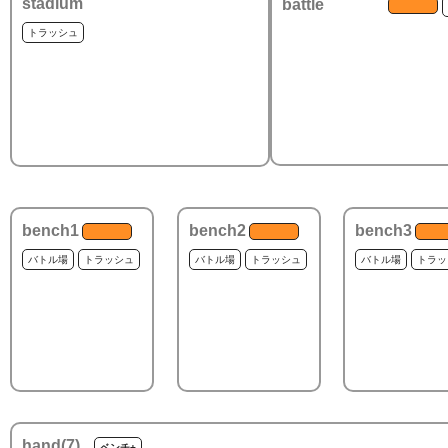
stadium
battle
トラッシュ
bench1
bench2
bench3
バトル場
トラッシュ
バトル場
トラッシュ
バトル場
トラッ
hand(
7
)
ベンチ+