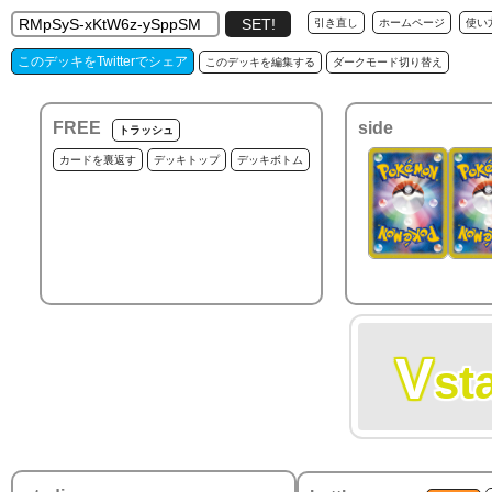
引き直し
ホームページ
使い
このデッキをTwitterでシェア
このデッキを編集する
ダークモード切り替え
FREE
side
トラッシュ
カードを裏返す
デッキトップ
デッキボトム
V
st