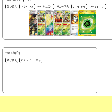
並び替え
トラッシュ
デッキに戻す
博士の研究
ナンジャモ
ジャッジマン
trash(
0
)
並び替え
ロストゾーン表示