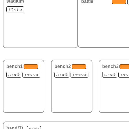
stadium
battle
トラッシュ
bench1
bench2
bench3
バトル場
トラッシュ
バトル場
トラッシュ
バトル場
トラッ
hand(
7
)
ベンチ+