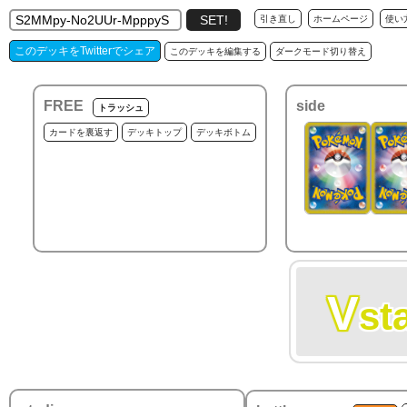
引き直し
ホームページ
使い
このデッキをTwitterでシェア
このデッキを編集する
ダークモード切り替え
FREE
side
トラッシュ
カードを裏返す
デッキトップ
デッキボトム
V
st