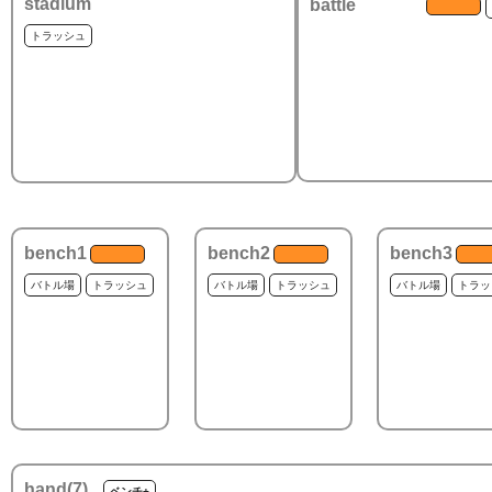
stadium
battle
トラッシュ
bench1
bench2
bench3
バトル場
トラッシュ
バトル場
トラッシュ
バトル場
トラッ
hand(
7
)
ベンチ+