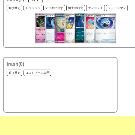
並び替え
トラッシュ
デッキに戻す
博士の研究
ナンジャモ
ジャッジマン
trash(
0
)
並び替え
ロストゾーン表示