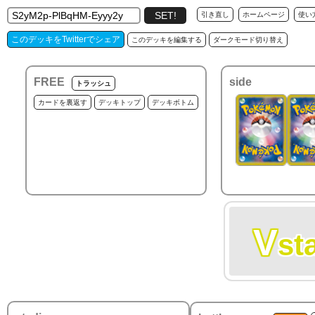
引き直し
ホームページ
使い
このデッキをTwitterでシェア
このデッキを編集する
ダークモード切り替え
FREE
side
トラッシュ
カードを裏返す
デッキトップ
デッキボトム
V
st