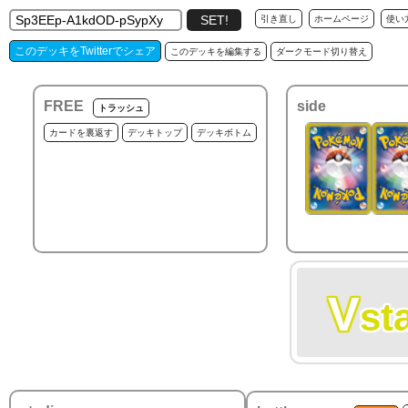
引き直し
ホームページ
使い
このデッキをTwitterでシェア
このデッキを編集する
ダークモード切り替え
FREE
side
トラッシュ
カードを裏返す
デッキトップ
デッキボトム
V
st