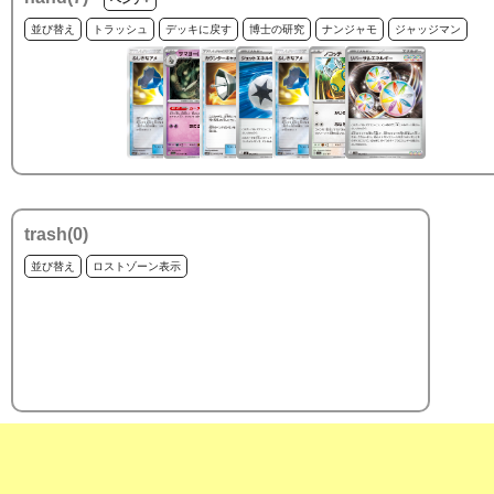
並び替え
トラッシュ
デッキに戻す
博士の研究
ナンジャモ
ジャッジマン
trash(
0
)
並び替え
ロストゾーン表示