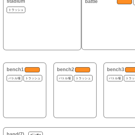
stadium
battle
トラッシュ
bench1
bench2
bench3
バトル場
トラッシュ
バトル場
トラッシュ
バトル場
トラッ
hand(
7
)
ベンチ+