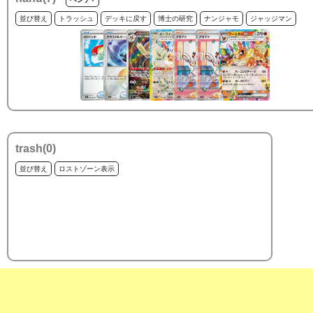
並び替え
トラッシュ
デッキに戻す
博士の研究
ナンジャモ
ジャッジマン
trash(
0
)
並び替え
ロストゾーン表示