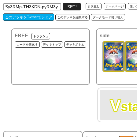
引き直し
ホームページ
使い
このデッキをTwitterでシェア
このデッキを編集する
ダークモード切り替え
FREE
side
トラッシュ
カードを裏返す
デッキトップ
デッキボトム
V
st