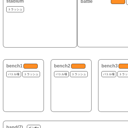
stadium
battle
トラッシュ
bench1
bench2
bench3
バトル場
トラッシュ
バトル場
トラッシュ
バトル場
トラッ
hand(
7
)
ベンチ+