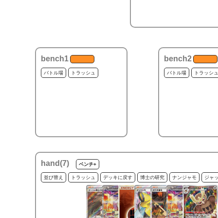
bench1
bench2
バトル場
トラッシュ
バトル場
トラッシ
hand(
7
)
ベンチ+
並び替え
トラッシュ
デッキに戻す
博士の研究
ナンジャモ
ジャ