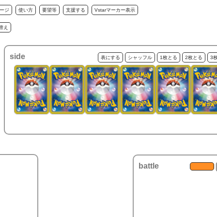
ージ
使い方
要望等
支援する
Vstarマーカー表示
替え
side
表にする
シャッフル
1枚とる
2枚とる
3
battle