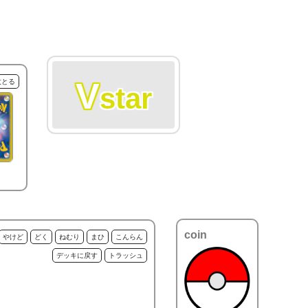
V
枚とる
star
coin
やけど
どく
ねむり
まひ
こんらん
デッキに戻す
トラッシュ