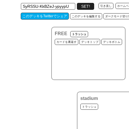
引き直し
ホームペ
このデッキをTwitterでシェア
このデッキを編集する
ダークモード切り
FREE
トラッシュ
カードを裏返す
デッキトップ
デッキボトム
stadium
トラッシュ