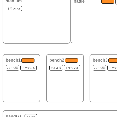
stadium
battle
トラッシュ
bench1
bench2
bench3
バトル場
トラッシュ
バトル場
トラッシュ
バトル場
トラッ
hand(
7
)
ベンチ+