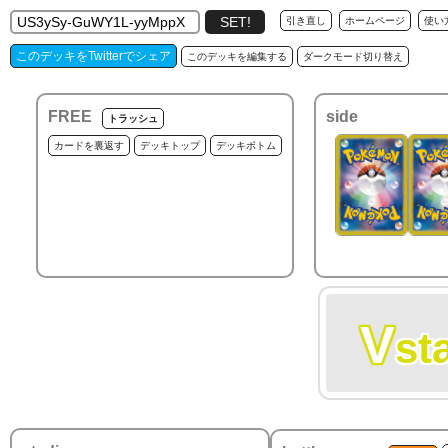
引き直し
ホームページ
使い
このデッキをTwitterでシェア
このデッキを編集する
ダークモード切り替え
FREE
side
トラッシュ
カードを裏返す
デッキトップ
デッキボトム
V
st