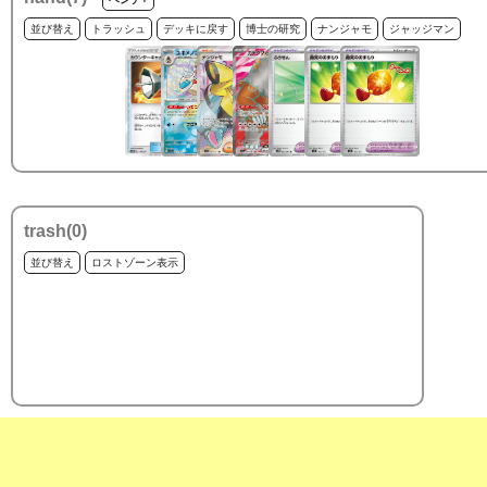
並び替え
トラッシュ
デッキに戻す
博士の研究
ナンジャモ
ジャッジマン
trash(
0
)
並び替え
ロストゾーン表示