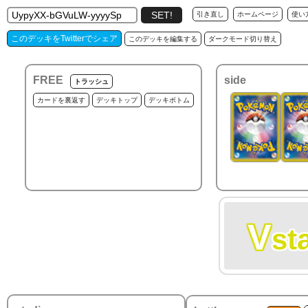
引き直し
ホームページ
使い
このデッキをTwitterでシェア
このデッキを編集する
ダークモード切り替え
FREE
side
トラッシュ
カードを裏返す
デッキトップ
デッキボトム
V
st