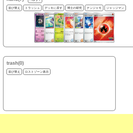
並び替え
トラッシュ
デッキに戻す
博士の研究
ナンジャモ
ジャッジマン
trash(
0
)
並び替え
ロストゾーン表示