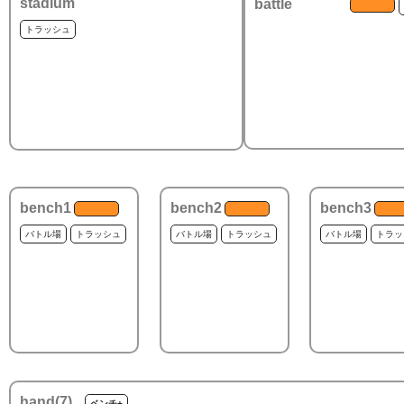
stadium
battle
トラッシュ
bench1
bench2
bench3
バトル場
トラッシュ
バトル場
トラッシュ
バトル場
トラッ
hand(
7
)
ベンチ+