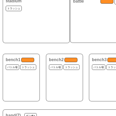
stadium
battle
トラッシュ
bench1
bench2
bench3
バトル場
トラッシュ
バトル場
トラッシュ
バトル場
トラッ
hand(
7
)
ベンチ+