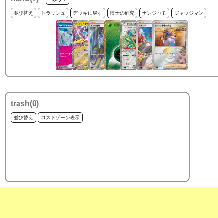
並び替え
トラッシュ
デッキに戻す
博士の研究
ナンジャモ
ジャッジマン
trash(
0
)
並び替え
ロストゾーン表示