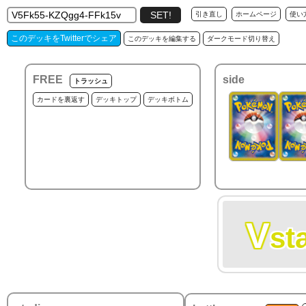
引き直し
ホームページ
使い
このデッキをTwitterでシェア
このデッキを編集する
ダークモード切り替え
FREE
side
トラッシュ
カードを裏返す
デッキトップ
デッキボトム
V
st