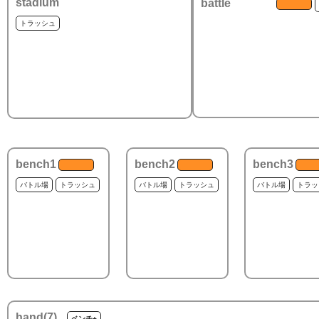
stadium
battle
トラッシュ
bench1
bench2
bench3
バトル場
トラッシュ
バトル場
トラッシュ
バトル場
トラッ
hand(
7
)
ベンチ+