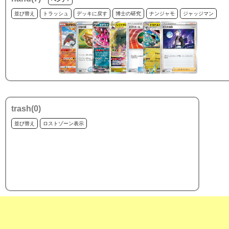
並び替え
トラッシュ
デッキに戻す
博士の研究
ナンジャモ
ジャッジマン
trash(
0
)
並び替え
ロストゾーン表示