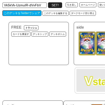
引き直し
ホームページ
使い
このデッキをTwitterでシェア
このデッキを編集する
ダークモード切り替え
FREE
side
トラッシュ
カードを裏返す
デッキトップ
デッキボトム
V
st