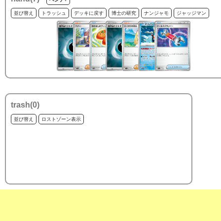
並び替え
トラッシュ
デッキに戻す
博士の研究
ナンジャモ
ジャッジマン
trash(
0
)
並び替え
ロストゾーン表示