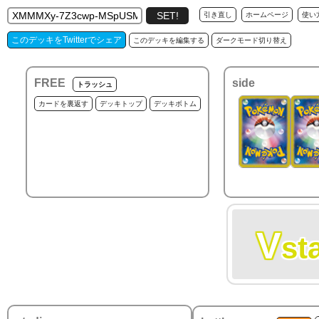
引き直し
ホームページ
使い
このデッキをTwitterでシェア
このデッキを編集する
ダークモード切り替え
FREE
side
トラッシュ
カードを裏返す
デッキトップ
デッキボトム
V
st