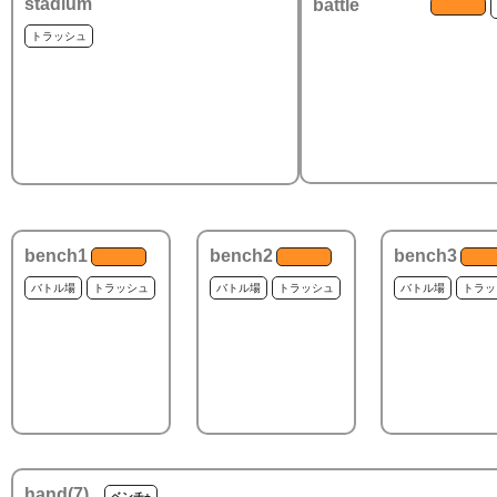
stadium
battle
トラッシュ
bench1
bench2
bench3
バトル場
トラッシュ
バトル場
トラッシュ
バトル場
トラッ
hand(
7
)
ベンチ+