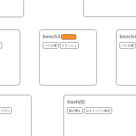
bench3
bench
ュ
バトル場
トラッシュ
バトル場
trash(
0
)
ッジマン
並び替え
ロストゾーン表示