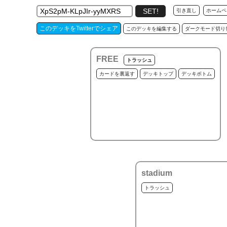
引き直し
ホームペ
このデッキをTwitterでシェア
このデッキを編集する
ダークモード切り
FREE
トラッシュ
カードを裏返す
デッキトップ
デッキボトム
stadium
トラッシュ