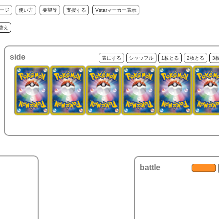
ージ
使い方
要望等
支援する
Vstarマーカー表示
替え
side
表にする
シャッフル
1枚とる
2枚とる
3
battle