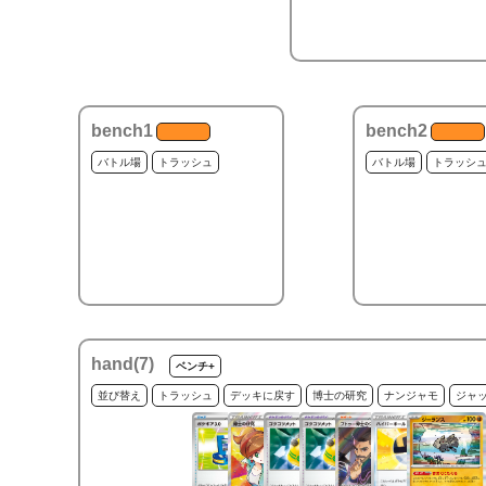
bench1
bench2
バトル場
トラッシュ
バトル場
トラッシ
hand(
7
)
ベンチ+
並び替え
トラッシュ
デッキに戻す
博士の研究
ナンジャモ
ジャ