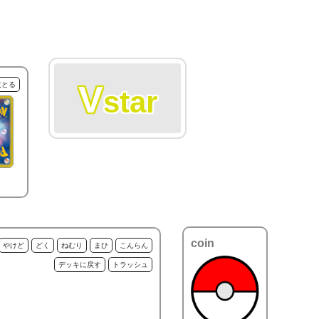
V
枚とる
star
coin
やけど
どく
ねむり
まひ
こんらん
デッキに戻す
トラッシュ