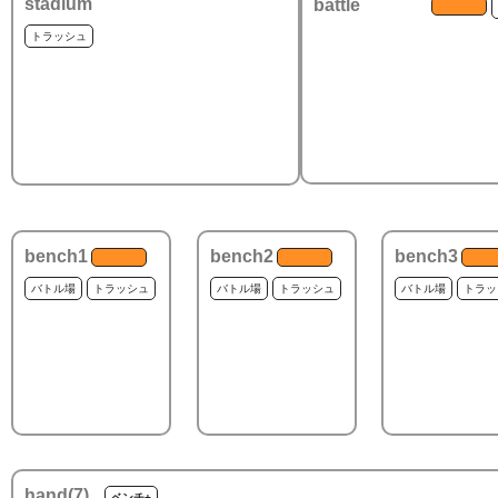
stadium
battle
トラッシュ
bench1
bench2
bench3
バトル場
トラッシュ
バトル場
トラッシュ
バトル場
トラッ
hand(
7
)
ベンチ+