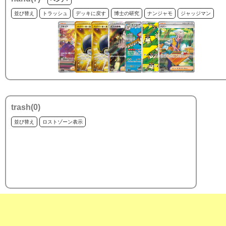
並び替え
トラッシュ
デッキに戻す
博士の研究
ナンジャモ
ジャッジマン
trash(
0
)
並び替え
ロストゾーン表示