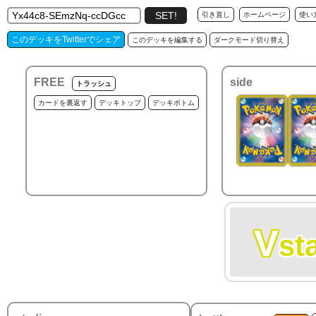
引き直し
ホームページ
使い
このデッキをTwitterでシェア
このデッキを編集する
ダークモード切り替え
FREE
side
トラッシュ
カードを裏返す
デッキトップ
デッキボトム
V
st