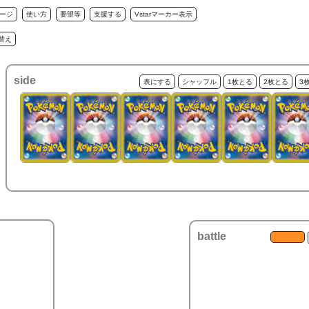
ージ
使い方
要望等
支援する
Vstarマーカー表示
替え
side
表にする
シャッフル
1枚とる
2枚とる
3
battle