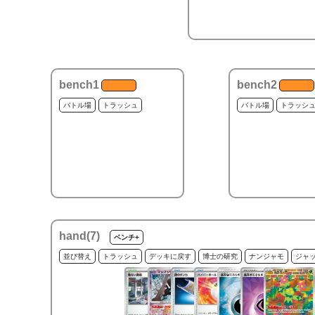
bench1
bench2
バトル場
トラッシュ
バトル場
トラッシ
hand(
7
)
ベンチ+
並び替え
トラッシュ
デッキに戻す
博士の研究
ナンジャモ
ジャ