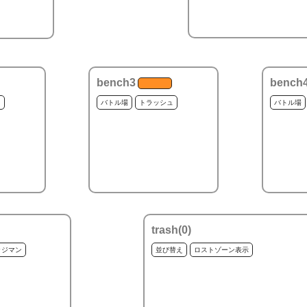
bench3
bench
ュ
バトル場
トラッシュ
バトル場
trash(
0
)
ッジマン
並び替え
ロストゾーン表示