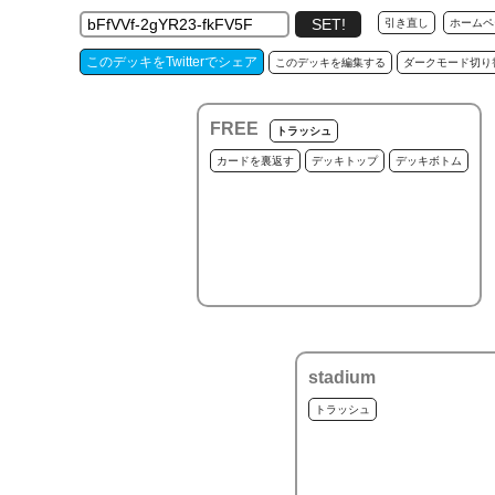
引き直し
ホームペ
このデッキをTwitterでシェア
このデッキを編集する
ダークモード切り
FREE
トラッシュ
カードを裏返す
デッキトップ
デッキボトム
stadium
トラッシュ