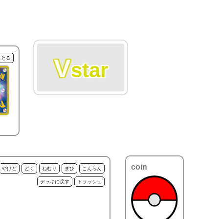
V
枚とる
star
coin
やけど
どく
ねむり
まひ
こんらん
デッキに戻す
トラッシュ