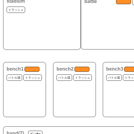
stadium
battle
トラッシュ
bench1
bench2
bench3
バトル場
トラッシュ
バトル場
トラッシュ
バトル場
トラッ
hand(
7
)
ベンチ+