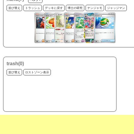
並び替え
トラッシュ
デッキに戻す
博士の研究
ナンジャモ
ジャッジマン
trash(
0
)
並び替え
ロストゾーン表示