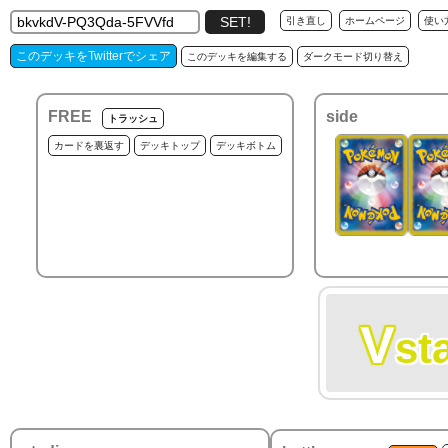
引き直し
ホームページ
使い
このデッキをTwitterでシェア
このデッキを編集する
ダークモード切り替え
FREE
side
トラッシュ
カードを裏返す
デッキトップ
デッキボトム
V
st