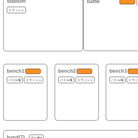
stadium
battle
トラッシュ
bench1
bench2
bench3
バトル場
トラッシュ
バトル場
トラッシュ
バトル場
トラッ
hand(
7
)
ベンチ+