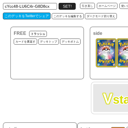
引き直し
ホームページ
使い
このデッキをTwitterでシェア
このデッキを編集する
ダークモード切り替え
FREE
side
トラッシュ
カードを裏返す
デッキトップ
デッキボトム
V
st