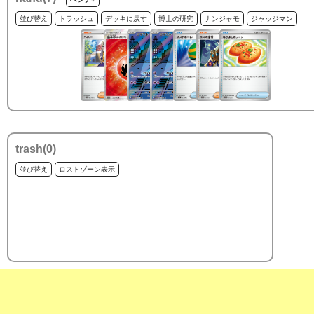
並び替え
トラッシュ
デッキに戻す
博士の研究
ナンジャモ
ジャッジマン
trash(
0
)
並び替え
ロストゾーン表示