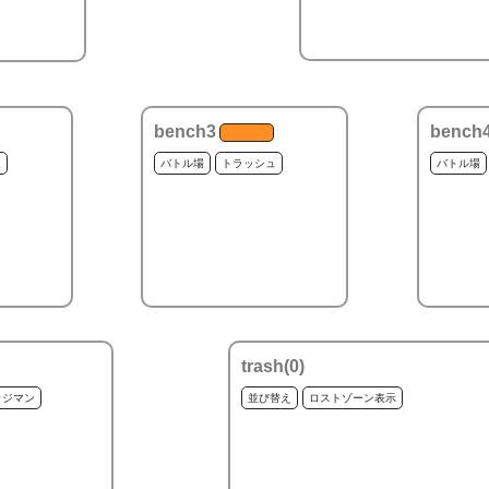
bench3
bench
ュ
バトル場
トラッシュ
バトル場
trash(
0
)
ッジマン
並び替え
ロストゾーン表示