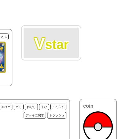
V
枚とる
star
coin
やけど
どく
ねむり
まひ
こんらん
デッキに戻す
トラッシュ