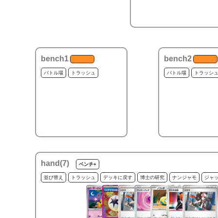
bench1
bench2
バトル場
トラッシュ
バトル場
トラッシ
hand(
7
)
ベンチ+
並び替え
トラッシュ
デッキに戻す
博士の研究
ナンジャモ
ジャ