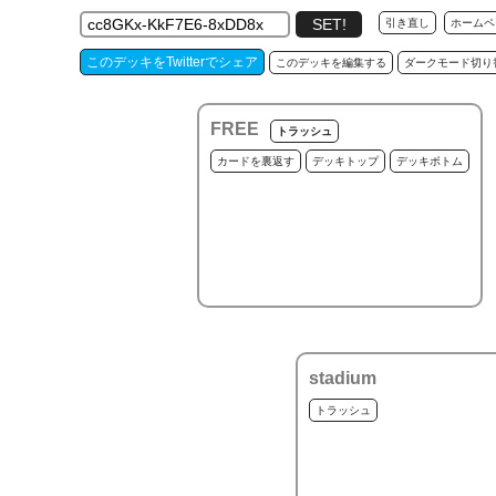
引き直し
ホームペ
このデッキをTwitterでシェア
このデッキを編集する
ダークモード切り
FREE
トラッシュ
カードを裏返す
デッキトップ
デッキボトム
stadium
トラッシュ