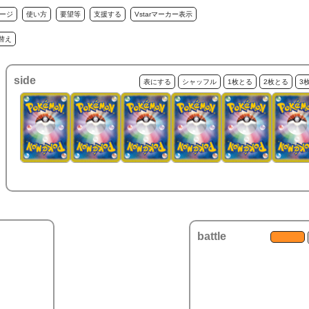
ージ
使い方
要望等
支援する
Vstarマーカー表示
替え
side
表にする
シャッフル
1枚とる
2枚とる
3
battle