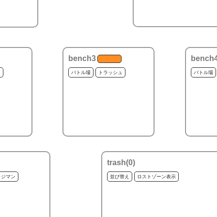
bench3
bench
ュ
バトル場
トラッシュ
バトル場
trash(
0
)
ッジマン
並び替え
ロストゾーン表示