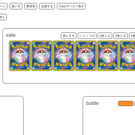
ージ
使い方
要望等
支援する
Vstarマーカー表示
替え
side
表にする
シャッフル
1枚とる
2枚とる
3
battle