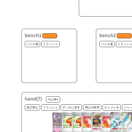
bench1
bench2
バトル場
トラッシュ
バトル場
トラッシ
hand(
7
)
ベンチ+
並び替え
トラッシュ
デッキに戻す
博士の研究
ナンジャモ
ジャ