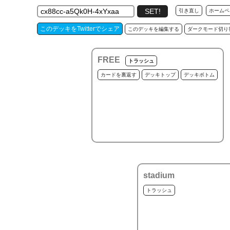
引き直し
ホームペ
このデッキをTwitterでシェア
このデッキを編集する
ダークモード切り
FREE
トラッシュ
カードを裏返す
デッキトップ
デッキボトム
stadium
トラッシュ