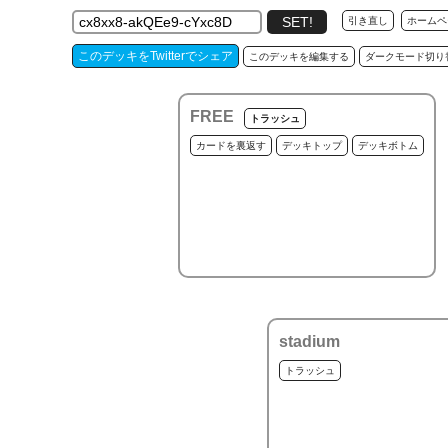
引き直し
ホームペ
このデッキをTwitterでシェア
このデッキを編集する
ダークモード切り
FREE
トラッシュ
カードを裏返す
デッキトップ
デッキボトム
stadium
トラッシュ