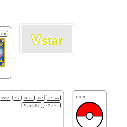
V
枚とる
star
coin
やけど
どく
ねむり
まひ
こんらん
デッキに戻す
トラッシュ