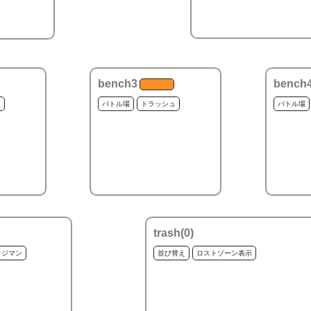
bench3
bench
ュ
バトル場
トラッシュ
バトル場
trash(
0
)
ッジマン
並び替え
ロストゾーン表示