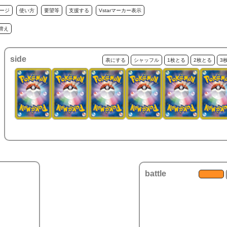
ージ
使い方
要望等
支援する
Vstarマーカー表示
替え
side
表にする
シャッフル
1枚とる
2枚とる
3
battle