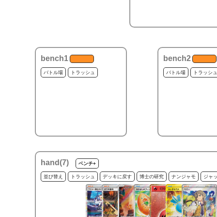
bench1
bench2
バトル場
トラッシュ
バトル場
トラッシ
hand(
7
)
ベンチ+
並び替え
トラッシュ
デッキに戻す
博士の研究
ナンジャモ
ジャ