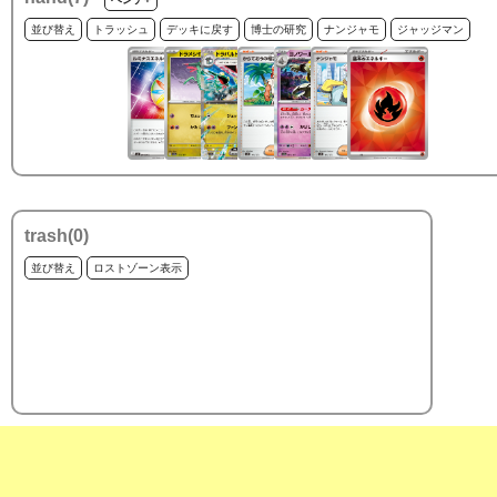
並び替え
トラッシュ
デッキに戻す
博士の研究
ナンジャモ
ジャッジマン
trash(
0
)
並び替え
ロストゾーン表示