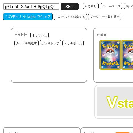
引き直し
ホームページ
使い
このデッキをTwitterでシェア
このデッキを編集する
ダークモード切り替え
FREE
side
トラッシュ
カードを裏返す
デッキトップ
デッキボトム
V
st