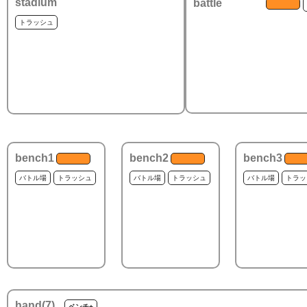
stadium
battle
トラッシュ
bench1
bench2
bench3
バトル場
トラッシュ
バトル場
トラッシュ
バトル場
トラッ
hand(
7
)
ベンチ+