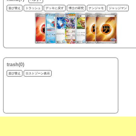
並び替え
トラッシュ
デッキに戻す
博士の研究
ナンジャモ
ジャッジマン
trash(
0
)
並び替え
ロストゾーン表示