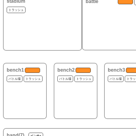
stadium
battle
トラッシュ
bench1
bench2
bench3
バトル場
トラッシュ
バトル場
トラッシュ
バトル場
トラッ
hand(
7
)
ベンチ+