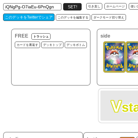
引き直し
ホームページ
使い
このデッキをTwitterでシェア
このデッキを編集する
ダークモード切り替え
FREE
side
トラッシュ
カードを裏返す
デッキトップ
デッキボトム
V
st