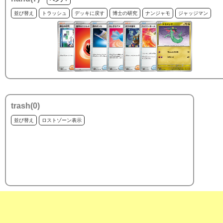
並び替え
トラッシュ
デッキに戻す
博士の研究
ナンジャモ
ジャッジマン
trash(
0
)
並び替え
ロストゾーン表示