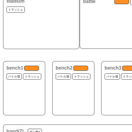
stadium
battle
トラッシュ
bench1
bench2
bench3
バトル場
トラッシュ
バトル場
トラッシュ
バトル場
トラッ
hand(
7
)
ベンチ+