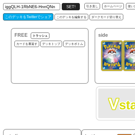
引き直し
ホームページ
使い
このデッキをTwitterでシェア
このデッキを編集する
ダークモード切り替え
FREE
side
トラッシュ
カードを裏返す
デッキトップ
デッキボトム
V
st