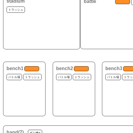
stadium
battle
トラッシュ
bench1
bench2
bench3
バトル場
トラッシュ
バトル場
トラッシュ
バトル場
トラッ
hand(
7
)
ベンチ+