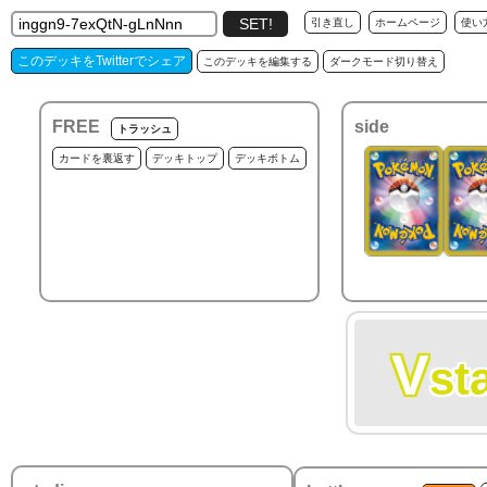
引き直し
ホームページ
使い
このデッキをTwitterでシェア
このデッキを編集する
ダークモード切り替え
FREE
side
トラッシュ
カードを裏返す
デッキトップ
デッキボトム
V
st