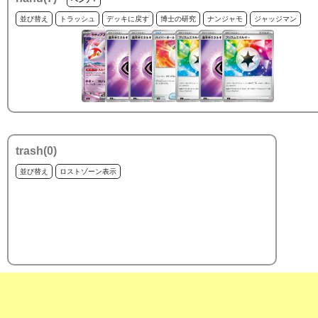
並び替え
トラッシュ
デッキに戻す
博士の研究
ナンジャモ
ジャッジマン
trash(
0
)
並び替え
ロストゾーン表示