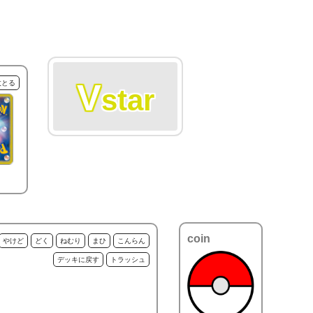
V
枚とる
star
coin
やけど
どく
ねむり
まひ
こんらん
デッキに戻す
トラッシュ