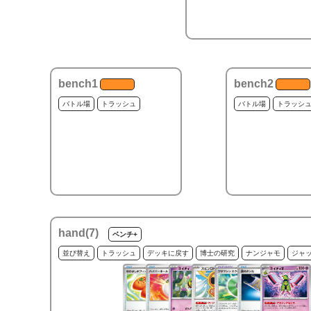
bench1
bench2
バトル場
トラッシュ
バトル場
トラッシ
hand(
7
)
ベンチ+
並び替え
トラッシュ
デッキに戻す
博士の研究
ナンジャモ
ジャ