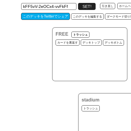
引き直し
ホームペ
このデッキをTwitterでシェア
このデッキを編集する
ダークモード切り
FREE
トラッシュ
カードを裏返す
デッキトップ
デッキボトム
stadium
トラッシュ