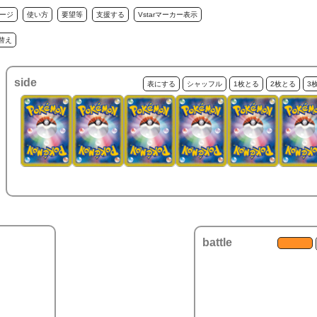
ージ
使い方
要望等
支援する
Vstarマーカー表示
替え
side
表にする
シャッフル
1枚とる
2枚とる
3
battle