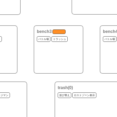
bench3
bench
ュ
バトル場
トラッシュ
バトル場
trash(
0
)
ッジマン
並び替え
ロストゾーン表示