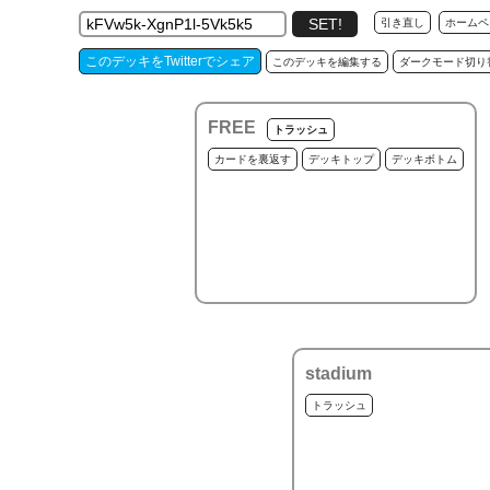
引き直し
ホームペ
このデッキをTwitterでシェア
このデッキを編集する
ダークモード切り
FREE
トラッシュ
カードを裏返す
デッキトップ
デッキボトム
stadium
トラッシュ