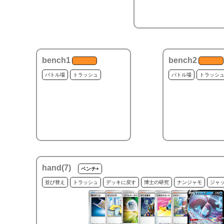
bench1
bench2
バトル場
トラッシュ
バトル場
トラッシ
hand(
7
)
ベンチ+
並び替え
トラッシュ
デッキに戻す
博士の研究
ナンジャモ
ジャ