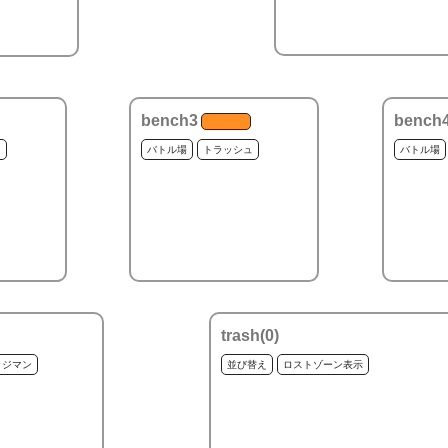
bench3
bench
ュ
バトル場
トラッシュ
バトル場
trash(
0
)
ッジマン
並び替え
ロストゾーン表示