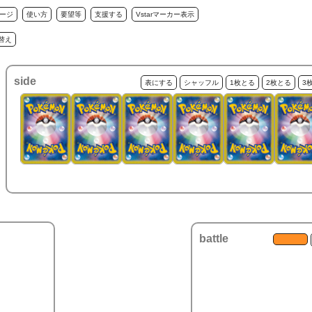
ージ
使い方
要望等
支援する
Vstarマーカー表示
替え
side
表にする
シャッフル
1枚とる
2枚とる
3
battle