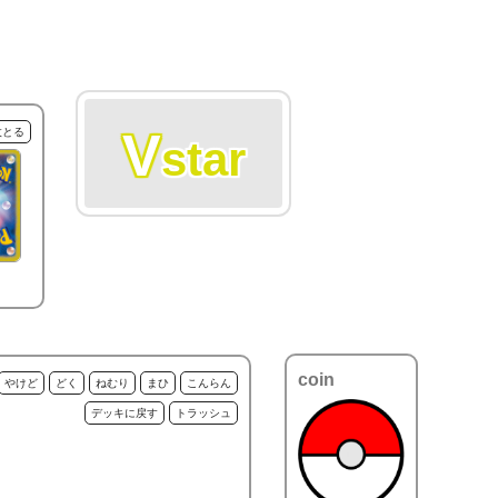
V
枚とる
star
coin
やけど
どく
ねむり
まひ
こんらん
デッキに戻す
トラッシュ