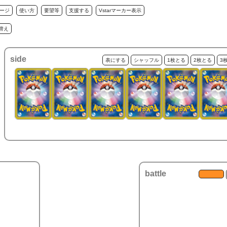
ージ
使い方
要望等
支援する
Vstarマーカー表示
替え
side
表にする
シャッフル
1枚とる
2枚とる
3
battle