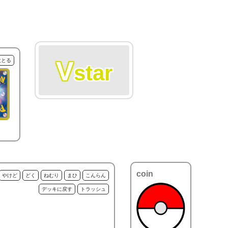
V
枚とる
star
coin
やけど
どく
ねむり
まひ
こんらん
デッキに戻す
トラッシュ