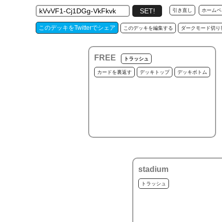
引き直し
ホームペ
このデッキをTwitterでシェア
このデッキを編集する
ダークモード切り
FREE
トラッシュ
カードを裏返す
デッキトップ
デッキボトム
stadium
トラッシュ