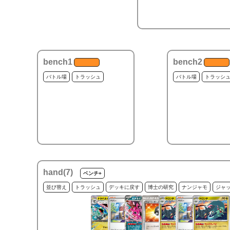
bench1
bench2
バトル場
トラッシュ
バトル場
トラッシ
hand(
7
)
ベンチ+
並び替え
トラッシュ
デッキに戻す
博士の研究
ナンジャモ
ジャ