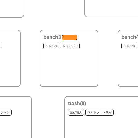
bench3
bench
ュ
バトル場
トラッシュ
バトル場
trash(
0
)
ッジマン
並び替え
ロストゾーン表示