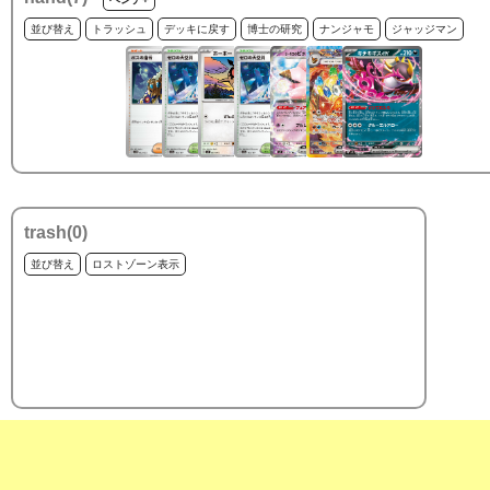
並び替え
トラッシュ
デッキに戻す
博士の研究
ナンジャモ
ジャッジマン
trash(
0
)
並び替え
ロストゾーン表示