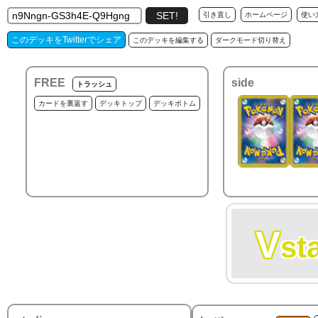
引き直し
ホームページ
使い
このデッキをTwitterでシェア
このデッキを編集する
ダークモード切り替え
FREE
side
トラッシュ
カードを裏返す
デッキトップ
デッキボトム
V
st