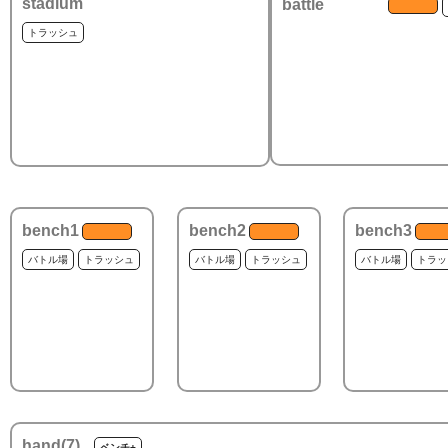
stadium
battle
トラッシュ
bench1
bench2
bench3
バトル場
トラッシュ
バトル場
トラッシュ
バトル場
トラッ
hand(
7
)
ベンチ+