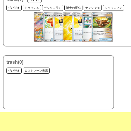
並び替え
トラッシュ
デッキに戻す
博士の研究
ナンジャモ
ジャッジマン
trash(
0
)
並び替え
ロストゾーン表示