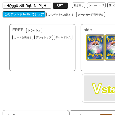
引き直し
ホームページ
使い
このデッキをTwitterでシェア
このデッキを編集する
ダークモード切り替え
FREE
side
トラッシュ
カードを裏返す
デッキトップ
デッキボトム
V
st