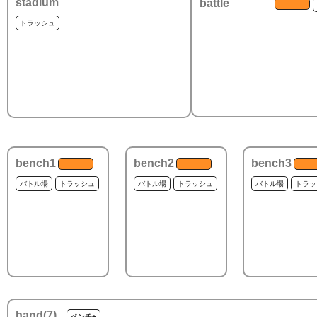
stadium
battle
トラッシュ
bench1
bench2
bench3
バトル場
トラッシュ
バトル場
トラッシュ
バトル場
トラッ
hand(
7
)
ベンチ+