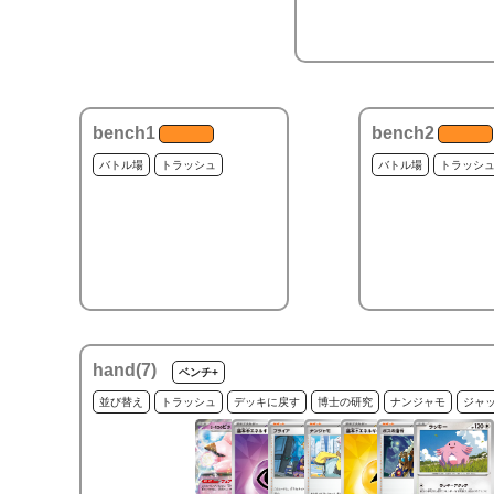
bench1
bench2
バトル場
トラッシュ
バトル場
トラッシ
hand(
7
)
ベンチ+
並び替え
トラッシュ
デッキに戻す
博士の研究
ナンジャモ
ジャ