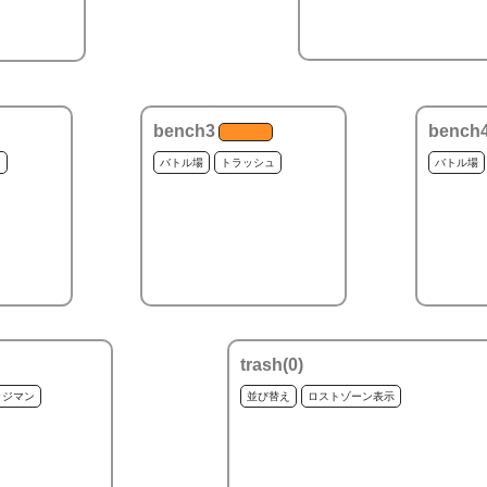
bench3
bench
ュ
バトル場
トラッシュ
バトル場
trash(
0
)
ッジマン
並び替え
ロストゾーン表示