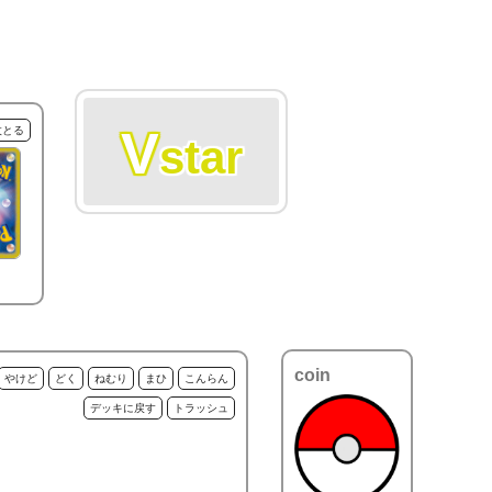
V
枚とる
star
coin
やけど
どく
ねむり
まひ
こんらん
デッキに戻す
トラッシュ