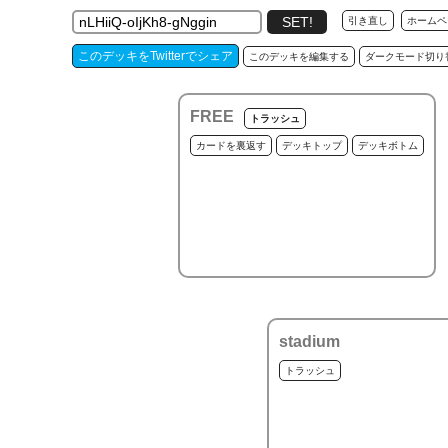
引き直し
ホームペ
このデッキをTwitterでシェア
このデッキを編集する
ダークモード切り
FREE
トラッシュ
カードを裏返す
デッキトップ
デッキボトム
stadium
トラッシュ