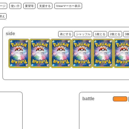
ージ
使い方
要望等
支援する
Vstarマーカー表示
替え
side
表にする
シャッフル
1枚とる
2枚とる
3
battle