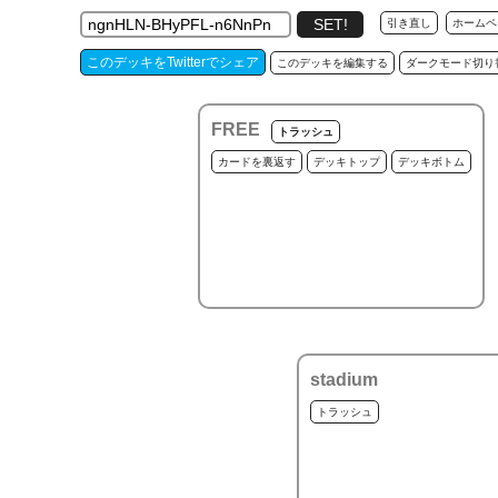
引き直し
ホームペ
このデッキをTwitterでシェア
このデッキを編集する
ダークモード切り
FREE
トラッシュ
カードを裏返す
デッキトップ
デッキボトム
stadium
トラッシュ