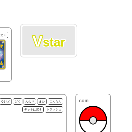
V
枚とる
star
coin
やけど
どく
ねむり
まひ
こんらん
デッキに戻す
トラッシュ