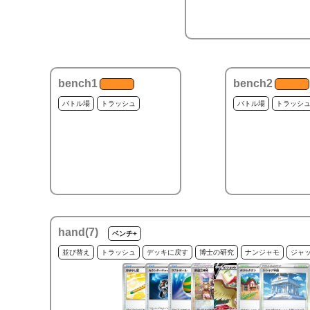
bench1
bench2
バトル場
トラッシュ
バトル場
トラッシ
hand(
7
)
ベンチ+
並び替え
トラッシュ
デッキに戻す
博士の研究
ナンジャモ
ジャ