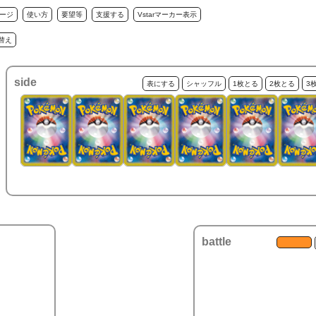
ージ
使い方
要望等
支援する
Vstarマーカー表示
替え
side
表にする
シャッフル
1枚とる
2枚とる
3
battle