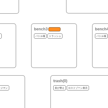
bench3
bench
ュ
バトル場
トラッシュ
バトル場
trash(
0
)
ッジマン
並び替え
ロストゾーン表示