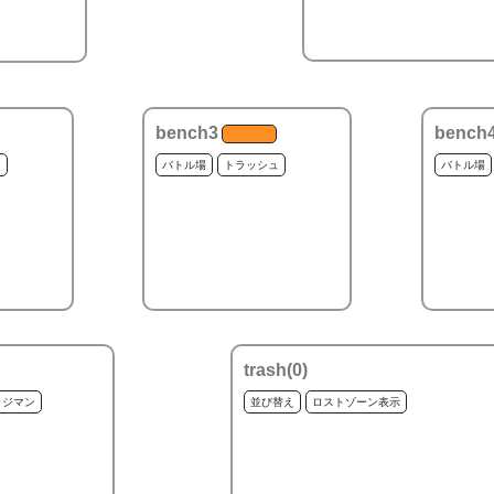
bench3
bench
ュ
バトル場
トラッシュ
バトル場
trash(
0
)
ッジマン
並び替え
ロストゾーン表示