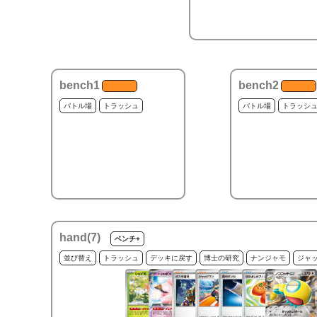
bench1
bench2
バトル場
トラッシュ
バトル場
トラッシ
hand(
7
)
ベンチ+
並び替え
トラッシュ
デッキに戻す
博士の研究
ナンジャモ
ジャ