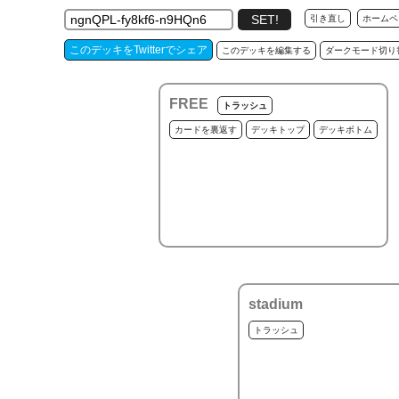
引き直し
ホームペ
このデッキをTwitterでシェア
このデッキを編集する
ダークモード切り
FREE
トラッシュ
カードを裏返す
デッキトップ
デッキボトム
stadium
トラッシュ