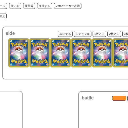
ージ
使い方
要望等
支援する
Vstarマーカー表示
替え
side
表にする
シャッフル
1枚とる
2枚とる
3
battle