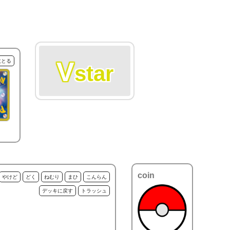
V
枚とる
star
coin
やけど
どく
ねむり
まひ
こんらん
デッキに戻す
トラッシュ