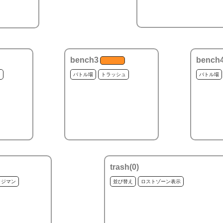
bench3
bench
ュ
バトル場
トラッシュ
バトル場
trash(
0
)
ッジマン
並び替え
ロストゾーン表示