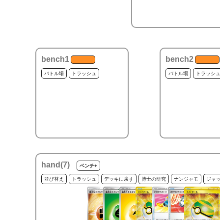
bench1
bench2
バトル場
トラッシュ
バトル場
トラッシ
hand(
7
)
ベンチ+
並び替え
トラッシュ
デッキに戻す
博士の研究
ナンジャモ
ジャ