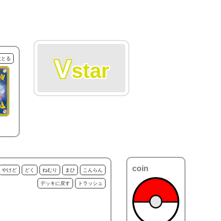
V
枚とる
star
coin
やけど
どく
ねむり
まひ
こんらん
デッキに戻す
トラッシュ