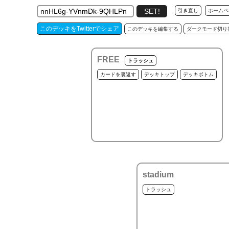
引き直し
ホームペ
このデッキをTwitterでシェア
このデッキを編集する
ダークモード切り
FREE
トラッシュ
カードを裏返す
デッキトップ
デッキボトム
stadium
トラッシュ