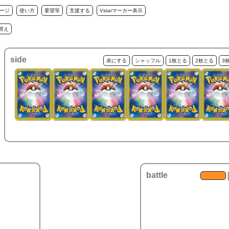
ージ
使い方
要望等
支援する
Vstarマーカー表示
替え
side
表にする
シャッフル
1枚とる
2枚とる
3
battle