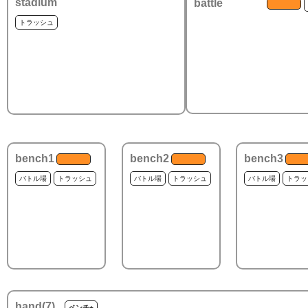
stadium
battle
トラッシュ
bench1
bench2
bench3
バトル場
トラッシュ
バトル場
トラッシュ
バトル場
トラッ
hand(
7
)
ベンチ+