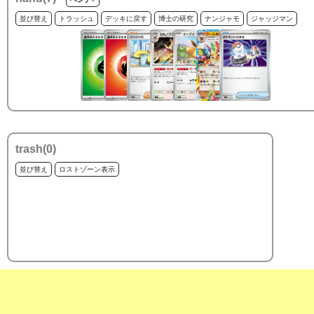
並び替え
トラッシュ
デッキに戻す
博士の研究
ナンジャモ
ジャッジマン
trash(
0
)
並び替え
ロストゾーン表示