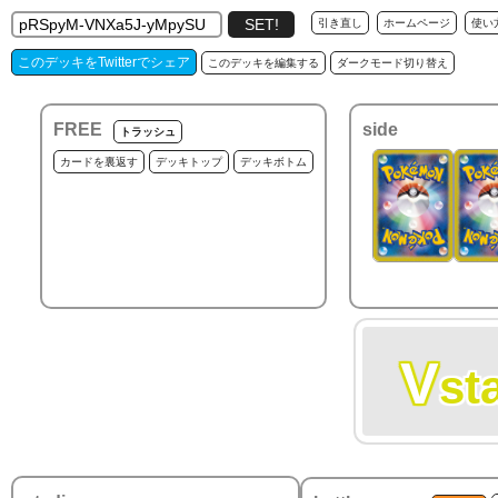
引き直し
ホームページ
使い
このデッキをTwitterでシェア
このデッキを編集する
ダークモード切り替え
FREE
side
トラッシュ
カードを裏返す
デッキトップ
デッキボトム
V
st