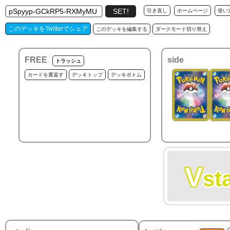
引き直し
ホームページ
使い
このデッキをTwitterでシェア
このデッキを編集する
ダークモード切り替え
FREE
side
トラッシュ
カードを裏返す
デッキトップ
デッキボトム
V
st