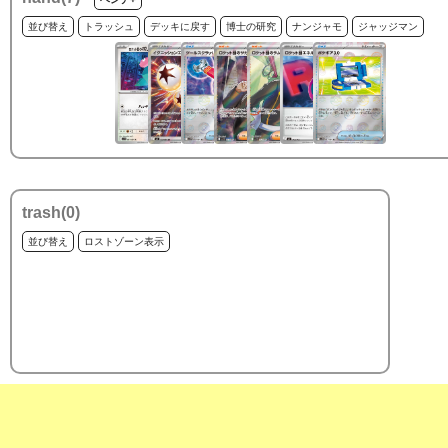
並び替え
トラッシュ
デッキに戻す
博士の研究
ナンジャモ
ジャッジマン
trash(
0
)
並び替え
ロストゾーン表示