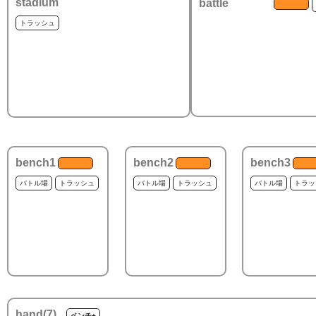
stadium
battle
トラッシュ
bench1
bench2
bench3
バトル場
トラッシュ
バトル場
トラッシュ
バトル場
トラッ
hand(
7
)
ベンチ+