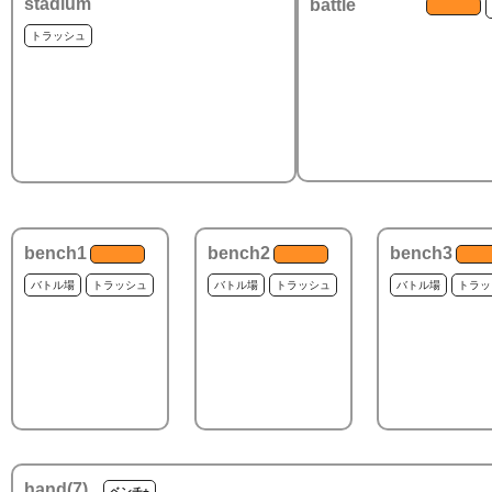
stadium
battle
トラッシュ
bench1
bench2
bench3
バトル場
トラッシュ
バトル場
トラッシュ
バトル場
トラッ
hand(
7
)
ベンチ+