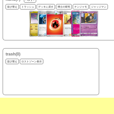
並び替え
トラッシュ
デッキに戻す
博士の研究
ナンジャモ
ジャッジマン
trash(
0
)
並び替え
ロストゾーン表示