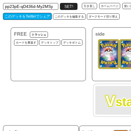
引き直し
ホームページ
使い
このデッキをTwitterでシェア
このデッキを編集する
ダークモード切り替え
FREE
side
トラッシュ
カードを裏返す
デッキトップ
デッキボトム
V
st