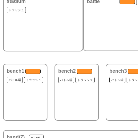
stadium
battle
トラッシュ
bench1
bench2
bench3
バトル場
トラッシュ
バトル場
トラッシュ
バトル場
トラッ
hand(
7
)
ベンチ+