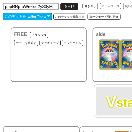
引き直し
ホームページ
使い
このデッキをTwitterでシェア
このデッキを編集する
ダークモード切り替え
FREE
side
トラッシュ
カードを裏返す
デッキトップ
デッキボトム
V
st