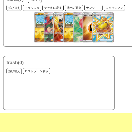
並び替え
トラッシュ
デッキに戻す
博士の研究
ナンジャモ
ジャッジマン
trash(
0
)
並び替え
ロストゾーン表示