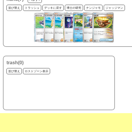
並び替え
トラッシュ
デッキに戻す
博士の研究
ナンジャモ
ジャッジマン
trash(
0
)
並び替え
ロストゾーン表示