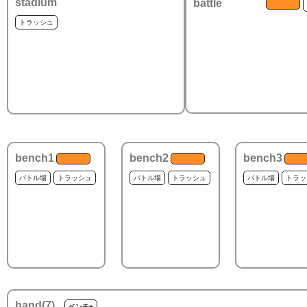
stadium
battle
トラッシュ
bench1
bench2
bench3
バトル場
トラッシュ
バトル場
トラッシュ
バトル場
トラッ
hand(
7
)
ベンチ+