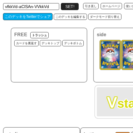
引き直し
ホームページ
使い
このデッキをTwitterでシェア
このデッキを編集する
ダークモード切り替え
FREE
side
トラッシュ
カードを裏返す
デッキトップ
デッキボトム
V
st