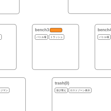
bench3
bench
ュ
バトル場
トラッシュ
バトル場
trash(
0
)
ッジマン
並び替え
ロストゾーン表示