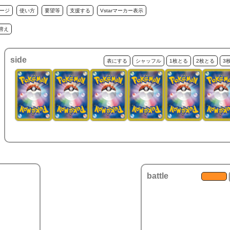
ージ
使い方
要望等
支援する
Vstarマーカー表示
替え
side
表にする
シャッフル
1枚とる
2枚とる
3
battle