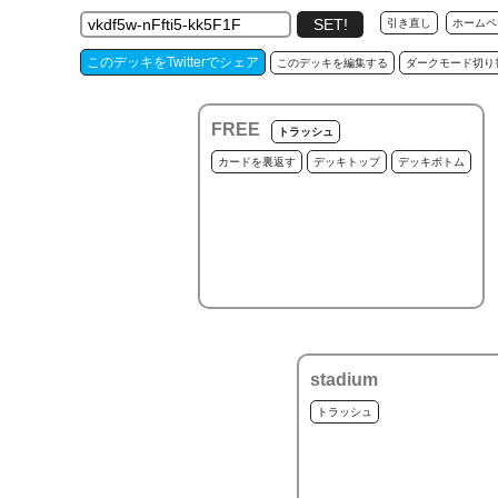
引き直し
ホームペ
このデッキをTwitterでシェア
このデッキを編集する
ダークモード切り
FREE
トラッシュ
カードを裏返す
デッキトップ
デッキボトム
stadium
トラッシュ