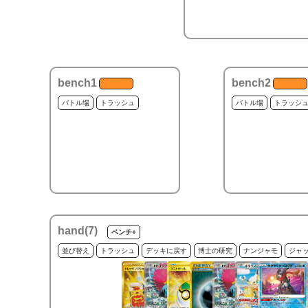
bench1
bench2
バトル場
トラッシュ
バトル場
トラッシ
hand(
7
)
ベンチ+
並び替え
トラッシュ
デッキに戻す
博士の研究
ナンジャモ
ジャ