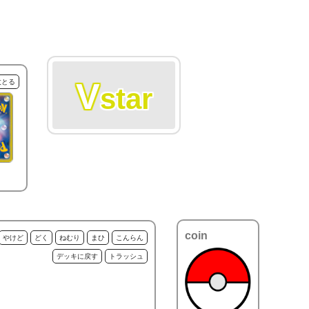
V
枚とる
star
coin
やけど
どく
ねむり
まひ
こんらん
デッキに戻す
トラッシュ