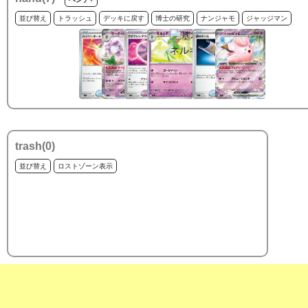
並び替え
トラッシュ
デッキに戻す
博士の研究
ナンジャモ
ジャッジマン
trash(
0
)
並び替え
ロストゾーン表示