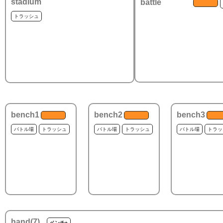
stadium
battle
トラッシュ
bench1
bench2
bench3
バトル場
トラッシュ
バトル場
トラッシュ
バトル場
トラッ
hand(
7
)
ベンチ+