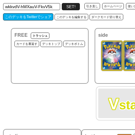
引き直し
ホームページ
使い
このデッキをTwitterでシェア
このデッキを編集する
ダークモード切り替え
FREE
side
トラッシュ
カードを裏返す
デッキトップ
デッキボトム
V
st