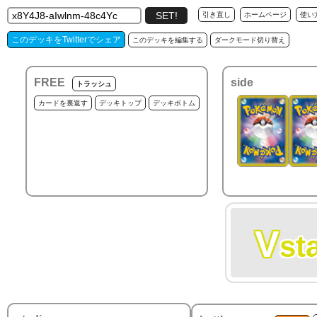
引き直し
ホームページ
使い
このデッキをTwitterでシェア
このデッキを編集する
ダークモード切り替え
FREE
side
トラッシュ
カードを裏返す
デッキトップ
デッキボトム
V
st