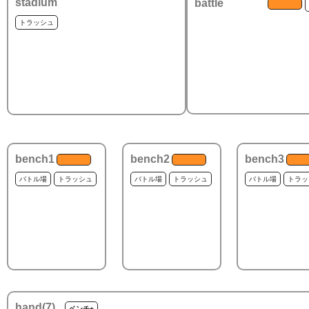
stadium
battle
トラッシュ
bench1
bench2
bench3
バトル場
トラッシュ
バトル場
トラッシュ
バトル場
トラッ
hand(
7
)
ベンチ+