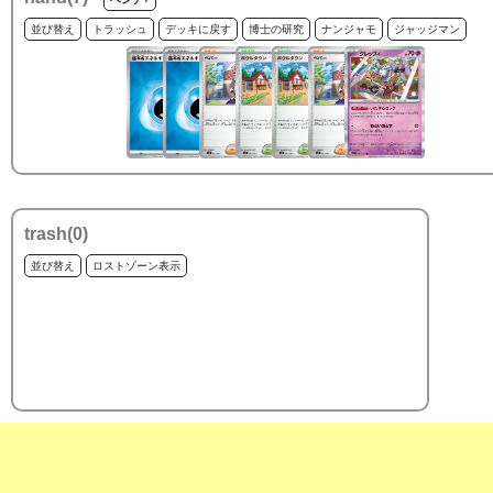
並び替え
トラッシュ
デッキに戻す
博士の研究
ナンジャモ
ジャッジマン
trash(
0
)
並び替え
ロストゾーン表示