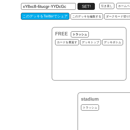
引き直し
ホームペ
このデッキをTwitterでシェア
このデッキを編集する
ダークモード切り
FREE
トラッシュ
カードを裏返す
デッキトップ
デッキボトム
stadium
トラッシュ