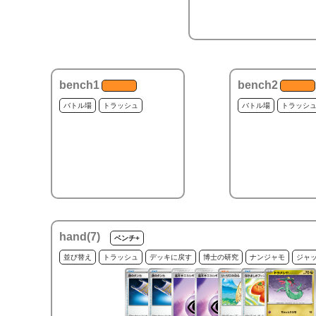
bench1
bench2
バトル場
トラッシュ
バトル場
トラッシ
hand(
7
)
ベンチ+
並び替え
トラッシュ
デッキに戻す
博士の研究
ナンジャモ
ジャ