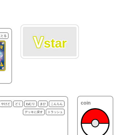
V
枚とる
star
coin
やけど
どく
ねむり
まひ
こんらん
デッキに戻す
トラッシュ