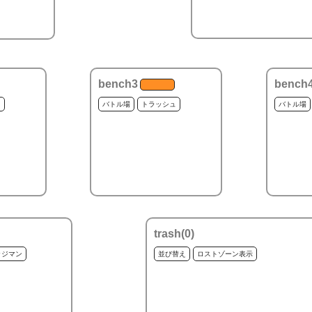
bench3
bench
ュ
バトル場
トラッシュ
バトル場
trash(
0
)
ッジマン
並び替え
ロストゾーン表示