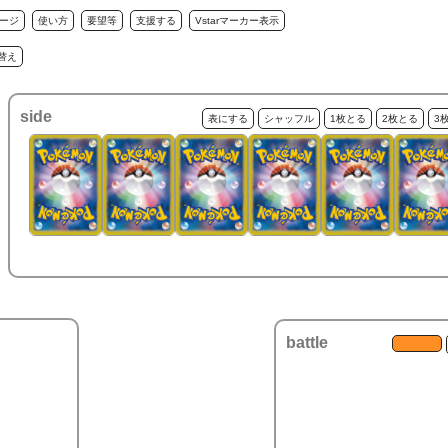
ージ
使い方
要望等
支援する
Vstarマーカー表示
替え
side
表にする
シャッフル
1枚とる
2枚とる
3
battle