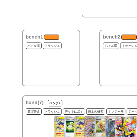
bench1
bench2
バトル場
トラッシュ
バトル場
トラッシ
hand(
7
)
ベンチ+
並び替え
トラッシュ
デッキに戻す
博士の研究
ナンジャモ
ジャ