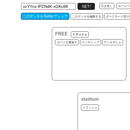
引き直し
ホームペ
このデッキをTwitterでシェア
このデッキを編集する
ダークモード切り
FREE
トラッシュ
カードを裏返す
デッキトップ
デッキボトム
stadium
トラッシュ