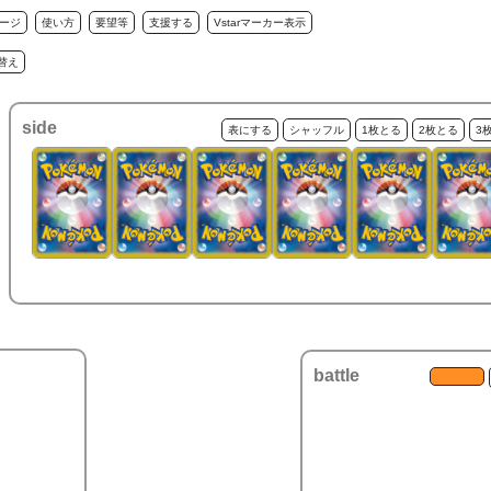
ージ
使い方
要望等
支援する
Vstarマーカー表示
替え
side
表にする
シャッフル
1枚とる
2枚とる
3
battle