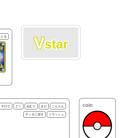
V
枚とる
star
coin
やけど
どく
ねむり
まひ
こんらん
デッキに戻す
トラッシュ