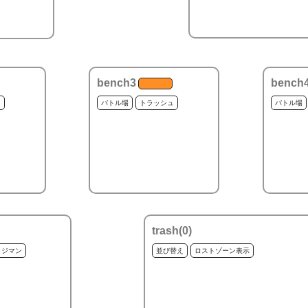
bench3
bench
ュ
バトル場
トラッシュ
バトル場
trash(
0
)
ッジマン
並び替え
ロストゾーン表示