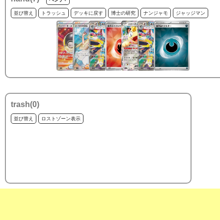
並び替え
トラッシュ
デッキに戻す
博士の研究
ナンジャモ
ジャッジマン
trash(
0
)
並び替え
ロストゾーン表示