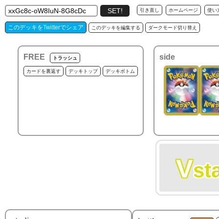
引き直し
ホームページ
使い
このデッキをTwitterでシェア
このデッキを編集する
ダークモード切り替え
FREE
side
トラッシュ
カードを裏返す
デッキトップ
デッキボトム
V
st