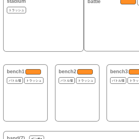
stadium
battle
トラッシュ
bench1
bench2
bench3
バトル場
トラッシュ
バトル場
トラッシュ
バトル場
トラッ
hand(
7
)
ベンチ+