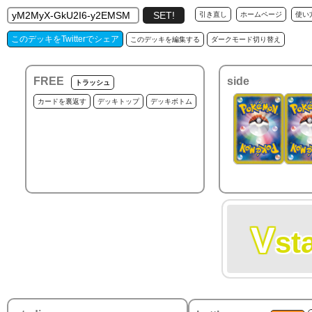
引き直し
ホームページ
使い
このデッキをTwitterでシェア
このデッキを編集する
ダークモード切り替え
FREE
side
トラッシュ
カードを裏返す
デッキトップ
デッキボトム
V
st