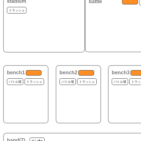
stadium
battle
トラッシュ
bench1
bench2
bench3
バトル場
トラッシュ
バトル場
トラッシュ
バトル場
トラッ
hand(
7
)
ベンチ+