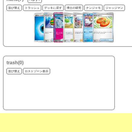
並び替え
トラッシュ
デッキに戻す
博士の研究
ナンジャモ
ジャッジマン
trash(
0
)
並び替え
ロストゾーン表示